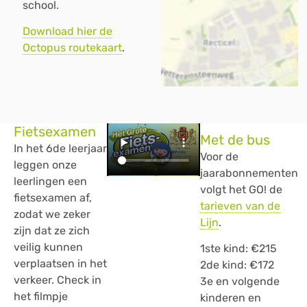
school.
Download hier de
Octopus routekaart
.
Fietsexamen
Met de bus
In het 6de leerjaar
Voor de
leggen onze
jaarabonnementen
leerlingen een
volgt het GO! de
fietsexamen af,
tarieven van de
zodat we zeker
Lijn
.
zijn dat ze zich
veilig kunnen
1ste kind: €215
verplaatsen in het
2de kind: €172
verkeer. Check in
3e en volgende
het filmpje
kinderen en