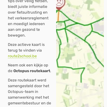
tips over veilig fietsen,
biedt juiste informatie
over fietsuitrusting en
het verkeersreglement
en moedigt iedereen
aan om gezond te
bewegen.
Deze actieve kaart is
terug te vinden via
route2school.be
Neem ook een kijkje op
de
Octopus routekaart
.
Deze routekaart werd
samengesteld door het
Octopus-team in
samenwerking met het
gemeentebestuur en de