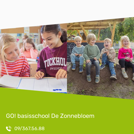
GO! basisschool De Zonnebloem
09/367.56.88